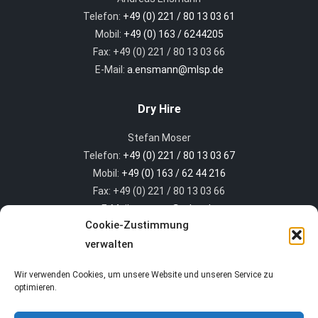
Telefon:
+49 (0) 221 / 80 13 03 61
Mobil:
+49 (0) 163 / 6244205
Fax: +49 (0) 221 / 80 13 03 66
E-Mail:
a.ensmann@mlsp.de
Dry Hire
Stefan Moser
Telefon:
+49 (0) 221 / 80 13 03 67
Mobil:
+49 (0) 163 / 62 44 216
Fax: +49 (0) 221 / 80 13 03 66
E-Mail:
s.moser@mlsp.de
Cookie-Zustimmung
verwalten
MLS light systems GmbH
Wir verwenden Cookies, um unsere Website und unseren Service zu
Heinz Braun
optimieren.
Telefon:
+49 (0) 221 / 80 13 03 69
E-Mail:
h.braun@mlsp.de