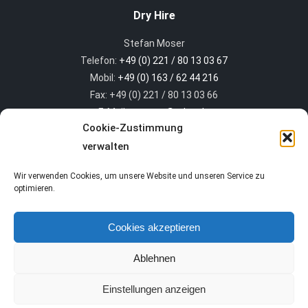
Dry Hire
Stefan Moser
Telefon:
+49 (0) 221 / 80 13 03 67
Mobil:
+49 (0) 163 / 62 44 216
Fax: +49 (0) 221 / 80 13 03 66
E-Mail:
s.moser@mlsp.de
Cookie-Zustimmung
verwalten
MLS light systems GmbH
Wir verwenden Cookies, um unsere Website und unseren Service zu
Heinz Braun
optimieren.
Telefon:
+49 (0) 221 / 80 13 03 69
E-Mail:
h.braun@mlsp.de
Cookies akzeptieren
Am Coloneum 1 – 50829 Köln
www.mls-light.de
Ablehnen
Einstellungen anzeigen
© 2026 |
Impressum
|
Datenschutz
|
AGB
|
Cookies
Website created by
jdkmedia